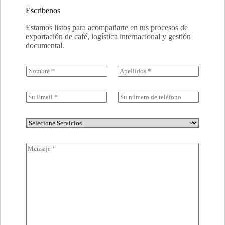
Escribenos
Estamos listos para acompañarte en tus procesos de
exportación de café, logística internacional y gestión
documental.
N
a
Nombre
Apellidos
m
e
E
T
(
m
é
c
a
l
o
i
e
A
p
l
f
s
y
*
o
u
)
M
n
n
*
e
o
t
n
o
s
a
j
e
*