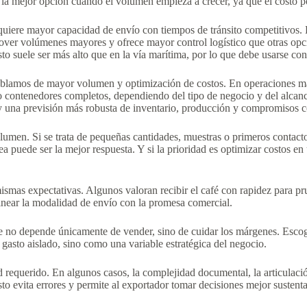
 la mejor opción cuando el volumen empieza a crecer, ya que el costo p
 requiere mayor capacidad de envío con tiempos de tránsito competitivos
mover volúmenes mayores y ofrece mayor control logístico que otras opc
sto suele ser más alto que en la vía marítima, por lo que debe usarse con
blamos de mayor volumen y optimización de costos. En operaciones más 
 contenedores completos, dependiendo del tipo de negocio y del alcance d
y una previsión más robusta de inventario, producción y compromisos c
lumen. Si se trata de pequeñas cantidades, muestras o primeros contacto
a puede ser la mejor respuesta. Y si la prioridad es optimizar costos en
mismas expectativas. Algunos valoran recibir el café con rapidez para p
linear la modalidad de envío con la promesa comercial.
ble no depende únicamente de vender, sino de cuidar los márgenes. Escog
 gasto aislado, sino como una variable estratégica del negocio.
 requerido. En algunos casos, la complejidad documental, la articulació
sto evita errores y permite al exportador tomar decisiones mejor sustent