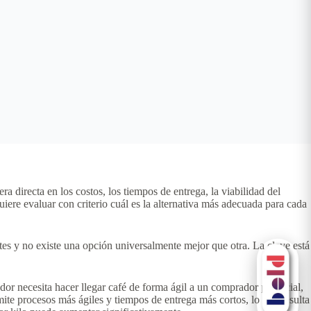
 directa en los costos, los tiempos de entrega, la viabilidad del
iere evaluar con criterio cuál es la alternativa más adecuada para cada
es y no existe una opción universalmente mejor que otra. La clave está
or necesita hacer llegar café de forma ágil a un comprador potencial,
mite procesos más ágiles y tiempos de entrega más cortos, lo que resulta