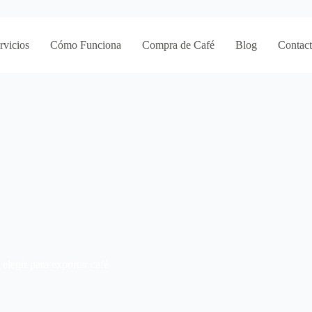
rvicios
Cómo Funciona
Compra de Café
Blog
Contac
elegir para exportar café