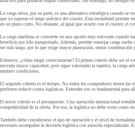
atractivo para primeras etapas comerciales. Sin embargo, no siempre es
La carga aérea, por su parte, es una alternativa estratégica cuando se
que ya superan el rango práctico del courier. Esta modalidad permite 
en un plazo corto. No obstante, al igual que ocurre con el courier, el co
La carga marítima se convierte en una opción muy relevante cuando ha
beneficio por kilo transportado. Además, permite manejar carga suelta o
ser más largo, por lo que exige mayor planeación, mejor coordinación 
Entonces, ¿cómo elegir correctamente? El primer criterio debe ser el vo
necesita mayor capacidad, pero sigue valorando la rapidez, la carga aére
mejores condiciones.
El segundo criterio es el tiempo. No todos los compradores tienen las 
prefieren reducir costos logísticos. Entender eso es fundamental para a
El tercer criterio es el presupuesto. Una operación internacional renta
competitividad de la oferta. Por eso, la logística no debe verse como un
También debe considerarse el tipo de operación y el nivel de formalidad
necesario acompañar la decisión logística con asesoría especializada. E